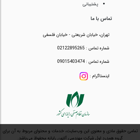
پشتیبانی
تماس با ما
تهران، خیابان شریعتی - خیابان فلسفی
شماره تماس : 02122895265
شماره تماس : 09015403474
اینستاگرام :
تمامی حقوق مادی و معنوی این وب‌سایت، خدمات و محتوای مربوط به آن برای
گروه همدرد اول شرکت مهندسی آلتون رایانه محفوظ می‌باشد.