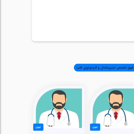
وق تخصص اینترونشنال و کاردیولوژی قلب
تهران
تهران