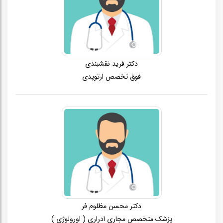
دکتر فرید نقشبندی
فوق تخصص ارتوپدی
دکتر محسن مظلوم فر
پزشک متخصص مجاری ادراری ( اورولوژی )