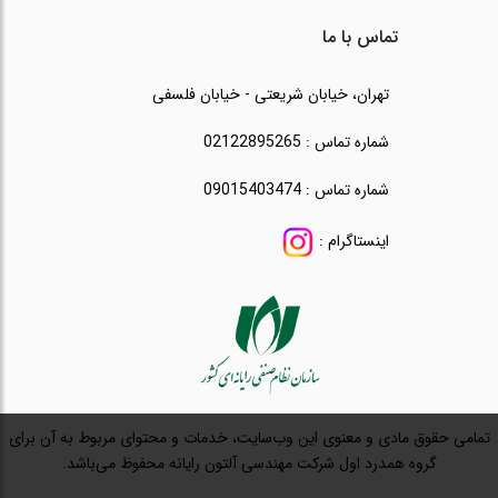
تماس با ما
تهران، خیابان شریعتی - خیابان فلسفی
شماره تماس : 02122895265
شماره تماس : 09015403474
اینستاگرام :
تمامی حقوق مادی و معنوی این وب‌سایت، خدمات و محتوای مربوط به آن برای
گروه همدرد اول شرکت مهندسی آلتون رایانه محفوظ می‌باشد.