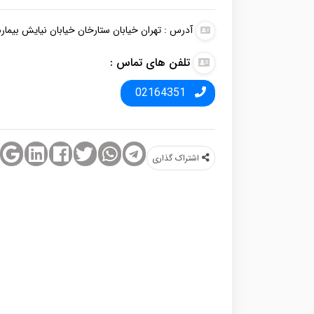
آدرس : تهران خیابان ستارخان خیابان نیایش بیم
تلفن های تماس :
02164351
اشتراک‌ گذاری