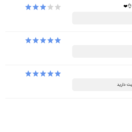
👌❤️
یت دارید