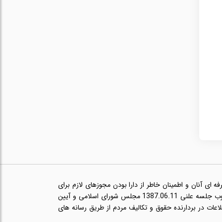
ای آنان و اطمینان خاطر از دارا بودن مجوزهای لازم برای
ارائه خدمات حرفه ای مانند پروانه طبابت و در راستای اجرای قانون انتشار و دسترسی آزاد به اطلاعات مصوب جلسه علنی 1387.06.11 مجلس شورای اسلامی و آیین
ب 1393.08.21 هیئت وزیران مبنی بر انتشار اطلاعات در بردارنده حقوق و تکالیف مردم از طریق رسانه های