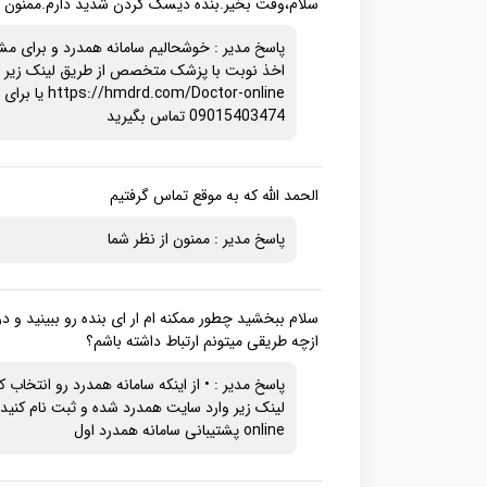
سلام،وقت بخیر.بنده دیسک گردن شدید دارم.ممنون می
پاسخ مدیر : خوشحالیم سامانه همدرد و برای مشا
اخذ نوبت با پزشک متخصص از طریق لینک زیر ثب
com/Doctor-online
09015403474 تماس بگیرید
الحمد الله که به موقع تماس گرفتیم
پاسخ مدیر : ممنون از نظر شما
سلام ببخشید چطور ممکنه ام ار ای بنده رو ببینید و د
ازچه طریقی میتونم ارتباط داشته باشم؟
پاسخ مدیر : • از اینکه سامانه همدرد رو انتخاب ک
online پشتیبانی سامانه همدرد اول