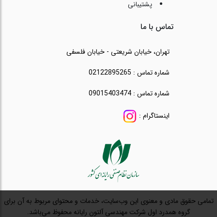
پشتیبانی
تماس با ما
تهران، خیابان شریعتی - خیابان فلسفی
شماره تماس : 02122895265
شماره تماس : 09015403474
اینستاگرام :
تمامی حقوق مادی و معنوی این وب‌سایت، خدمات و محتوای مربوط به آن برای
گروه همدرد اول شرکت مهندسی آلتون رایانه محفوظ می‌باشد.